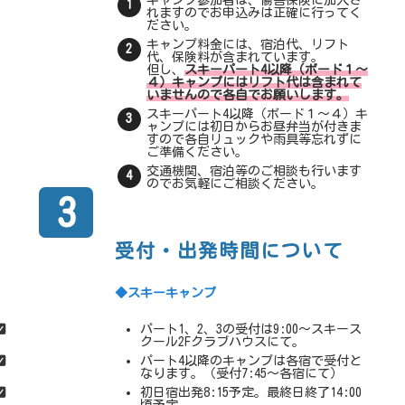
れますのでお申込みは正確に行ってく
ださい。
キャンプ料金には、宿泊代、リフト
代、保険料が含まれています。
但し、
スキーパート4以降（ボード１～
４）キャンプにはリフト代は含まれて
いませんので各自でお願いします。
スキーパート4以降（ボード１～４）キ
ャンプには初日からお昼弁当が付きま
すので各自リュックや雨具等忘れずに
ご準備ください。
交通機関、宿泊等のご相談も行います
のでお気軽にご相談ください。
3
受付・出発時間について
◆スキーキャンプ
パート1、2、3の受付は9:00～スキース
クール2Fクラブハウスにて。
パート4以降のキャンプは各宿で受付と
なります。（受付7:45～各宿にて）
初日宿出発8:15予定。最終日終了14:00
頃予定。