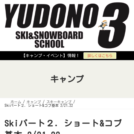
コ
ナ
ン
ビ
テ
ゲ
ン
ー
ツ
シ
へ
ョ
ス
ン
キ
に
ッ
移
プ
動
【キャンプ・イベント】情報！
詳しくはこちら
キャンプ
ホーム
キャンプ
スキーキャンプ
Skiパート２．ショート&コブ基本 2/21.22
Skiパート２．ショート&コブ