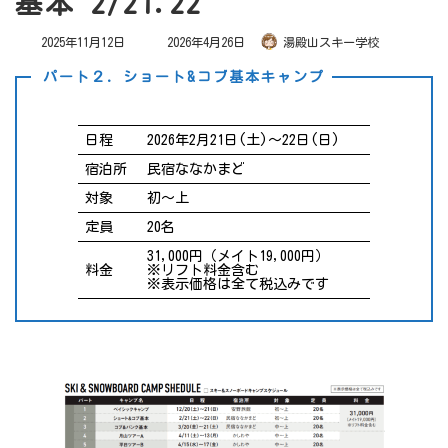
基本 2/21.22
最
2025年11月12日
2026年4月26日
湯殿山スキー学校
終
更
新
パート２．ショート&コブ基本キャンプ
日
時
:
日程
2026年2月21日(土)～22日(日)
宿泊所
民宿ななかまど
対象
初～上
定員
20名
31,000円（メイト19,000円）
料金
※リフト料金含む
※表示価格は全て税込みです