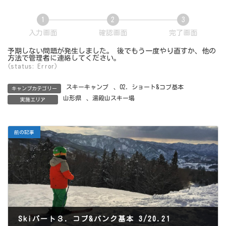
1
2
3
現
現
現
入力画面
確認画面
完了画面
在
在
在
表
表
表
予期しない問題が発生しました。 後でもう一度やり直すか、他の
示
示
示
方法で管理者に連絡してください。
さ
さ
さ
(status: Error)
れ
れ
れ
て
て
て
い
い
い
スキーキャンプ
、
02．ショート&コブ基本
る
る
る
キャンプカテゴリー
画
画
画
山形県
、
湯殿山スキー場
実施エリア
面
面
面
で
で
で
す。
す。
す。
前の記事
Skiパート３．コブ&バンク基本 3/20.21