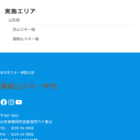
実施エリア
山形県
月山スキー場
湯殿山スキー場
全日本スキー連盟公認
湯殿山スキー学校
Facebook
Instagram
YouTube
〒997-0532
山形県鶴岡市田麦俣字六十里山
TEL : 0235-54-6558
FAX : 0235-54-6558