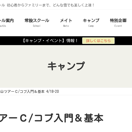
ール 初心者からファミリーまで、どんな雪でも楽しく上達！
ール案内
常設スクール
メイト
キャンプ
特別企画
outUs
School
Mate
Camp
Event
【キャンプ・イベント】情報！
詳しくはこちら
キャンプ
山ツアーＣ/コブ入門＆基本 4/18-20
ツアーＣ/コブ入門＆基本