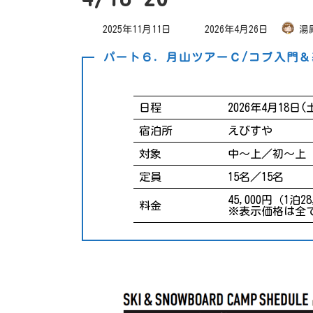
最
2025年11月11日
2026年4月26日
湯
終
更
新
パート６．月山ツアーＣ/コブ入門＆
日
時
:
日程
2026年4月18日(
宿泊所
えびすや
対象
中～上／初～上
定員
15名／15名
45,000円（1泊2
料金
※表示価格は全