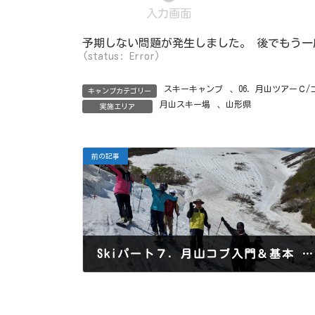
現
入力画面
在
表
予期しない問題が発生しました。 後でもう
示
(status: Error)
さ
れ
て
スキーキャンプ
、
06．月山ツアーＣ
い
キャンプカテゴリー
る
月山スキー場
、
山形県
実施エリア
画
面
で
す。
前の記事
Skiパート７．月山コブ入門＆基本 4/22-24
2025年11月11日