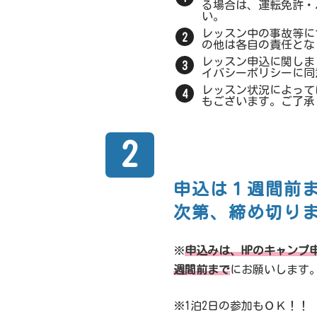
る場合は、運転免許・
い。
レッスン中の事故等に
の他は各自の責任とな
レッスン申込に関しま
イバシーポリシーに同
レッスン状況によって
もございます。ご了承
2
申込は１週間前
次第、締め切りま
※
申込みは、HPのキャンプ申込み
週間前まで
にお願いします
※1泊2日の参加もＯＫ！！