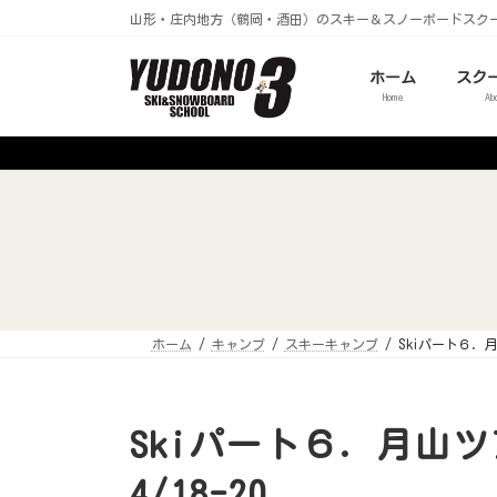
コ
ナ
山形・庄内地方（鶴岡・酒田）のスキー＆スノーボードスク
ン
ビ
テ
ゲ
ン
ー
ツ
シ
ホーム
スク
へ
ョ
Home
Ab
ス
ン
キ
に
ッ
移
プ
動
ホーム
キャンプ
スキーキャンプ
Skiパート６．月
Skiパート６．月山
4/18-20