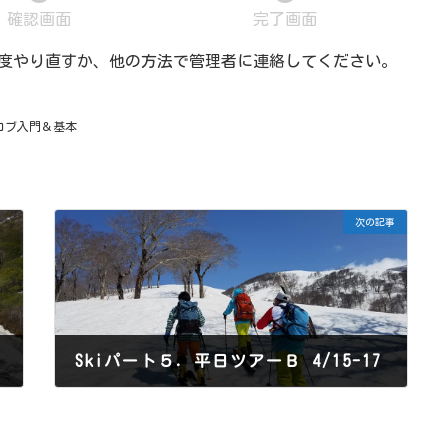
現
現
確認画面
完了画面
在
在
表
表
一度やり直すか、他の方法で管理者に連絡してください。
示
示
さ
さ
れ
れ
て
て
/コブ入門＆基本
い
い
る
る
画
画
面
面
で
で
す。
す。
次の記事
Skiパート５．平日ツアーＢ 4/15-17
2025年11月11日